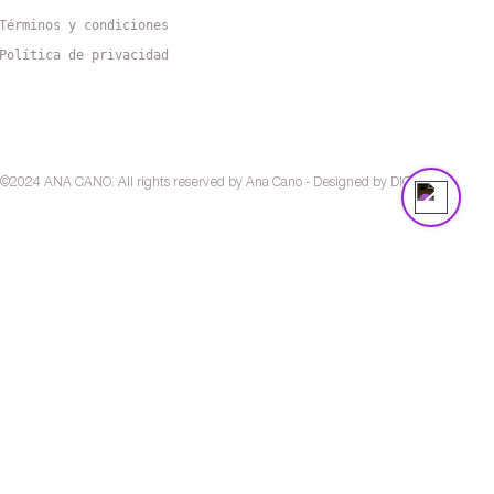
Términos y condiciones
Política de privacidad
Support Team
Online
©
2024 ANA CANO
.
All rights reserved by Ana Cano - Designed by
DIGI
Powered by
InnoTech Apps